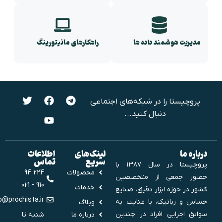
مدیریت هوشمند داده ها
راهکارهای مانیتورینگ
پروچیستا را در شبکه‌های اجتماعی
دنبال کنید...
درباره ما
لینک‌های
اطلاعات
سریع
تماس
پروچیستا در سال ۱۳۸۷ با
محصولات
224 94
حضور جمعی از متخصصین
910 - 021
خدمات
کشور در حوزه ابزار دقیق، صنایع
info@prochista.ir
حساس و رباتیک، با عنایت به
وبلاگ
سوابق اجرایی افراد در چندین
درباره ما
شنبه تا