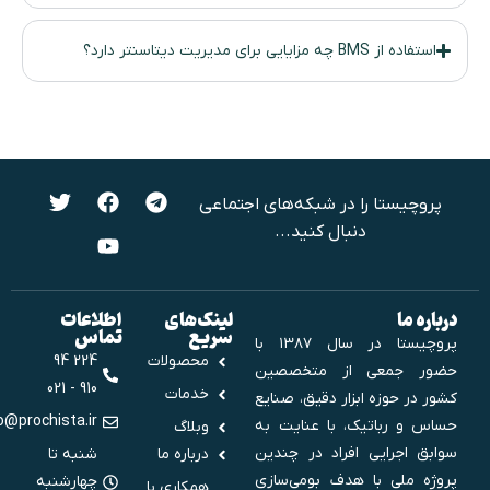
استفاده از BMS چه مزایایی برای مدیریت دیتاسنتر دارد؟
پروچیستا را در شبکه‌های اجتماعی
دنبال کنید...
درباره ما
لینک‌های
اطلاعات
سریع
تماس
پروچیستا در سال ۱۳۸۷ با
محصولات
224 94
حضور جمعی از متخصصین
910 - 021
خدمات
کشور در حوزه ابزار دقیق، صنایع
info@prochista.ir
حساس و رباتیک، با عنایت به
وبلاگ
سوابق اجرایی افراد در چندین
درباره ما
شنبه تا
پروژه ملی‌ با هدف بومی‌سازی
چهارشنبه
همکاری با