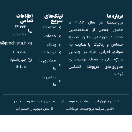
درباره ما
لینک‌های
اطلاعات
سریع
تماس
پروچیستا در سال ۱۳۸۷ با
محصولات
224 94
حضور جمعی از متخصصین
910 - 021
خدمات
کشور در حوزه ابزار دقیق، صنایع
info@prochista.ir
حساس و رباتیک، با عنایت به
وبلاگ
سوابق اجرایی افراد در چندین
درباره ما
شنبه تا
پروژه ملی‌ با هدف بومی‌سازی
چهارشنبه
همکاری با
فناوری‌های مربوطه تشکیل
۸ تا ۱۶
ما
گردید.
تماس با
ما
تمامی حقوق این وبسایت محفوظ و در
طراحی و توسعه وبسایت در
اختیار شرکت پروچیستا می‌باشد.
آژانس دیجیتال مستر ادز