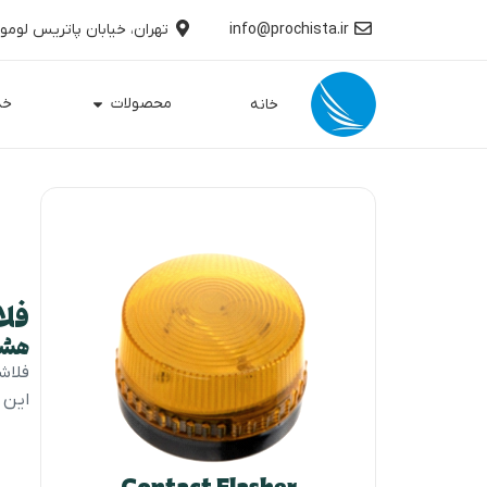
info@prochista.ir
تهران، خیابان پاتریس لومومبا، کوچه
محصولات
خد
خانه
فلا
هشد
این 