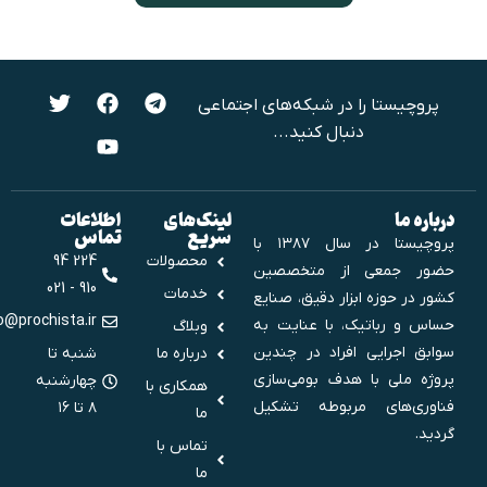
پروچیستا را در شبکه‌های اجتماعی
دنبال کنید...
درباره ما
لینک‌های
اطلاعات
سریع
تماس
پروچیستا در سال ۱۳۸۷ با
محصولات
224 94
حضور جمعی از متخصصین
910 - 021
خدمات
کشور در حوزه ابزار دقیق، صنایع
info@prochista.ir
حساس و رباتیک، با عنایت به
وبلاگ
سوابق اجرایی افراد در چندین
درباره ما
شنبه تا
پروژه ملی‌ با هدف بومی‌سازی
چهارشنبه
همکاری با
فناوری‌های مربوطه تشکیل
۸ تا ۱۶
ما
گردید.
تماس با
ما