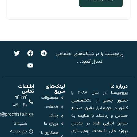
پروچیستا را در شبکه‌های اجتماعی
دنبال کنید...
درباره ما
لینک‌های
اطلاعات
سریع
تماس
پروچیستا در سال ۱۳۸۷ با
محصولات
224 94
حضور جمعی از متخصصین
910 - 021
خدمات
کشور در حوزه ابزار دقیق، صنایع
info@prochista.ir
حساس و رباتیک، با عنایت به
وبلاگ
سوابق اجرایی افراد در چندین
درباره ما
شنبه تا
پروژه ملی‌ با هدف بومی‌سازی
چهارشنبه
همکاری با